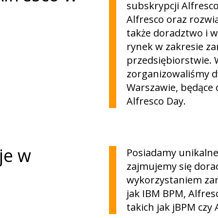
subskrypcji Alfresc
Alfresco oraz rozwią
także doradztwo i 
rynek w zakresie z
przedsiębiorstwie. 
zorganizowaliśmy d
Warszawie, będące c
Alfresco Day.
je w
Posiadamy unikalne
zajmujemy się dora
wykorzystaniem zar
jak IBM BPM, Alfresc
takich jak jBPM czy 