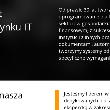
Od prawie 30 lat two
t
oprogramowanie dla fi
ynku IT
sektorów gospodarki. 
finansowym, z sukces
instytucji z innych br
dokumentami, automa
tworzymy systemy od
specyficzne wymagani
 nasza
Jesteśmy liderem w
dedykowanych dla s
ekspercką w zakresi