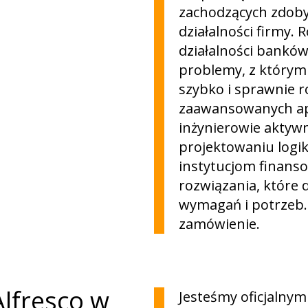
zachodzących zdoby
działalności firmy.
działalności banków
problemy, z którymi
szybko i sprawnie 
zaawansowanych apl
inżynierowie aktywn
projektowaniu logi
instytucjom finan
rozwiązania, które
wymagań i potrzeb. 
zamówienie.
Alfresco w
Jesteśmy oficjalny