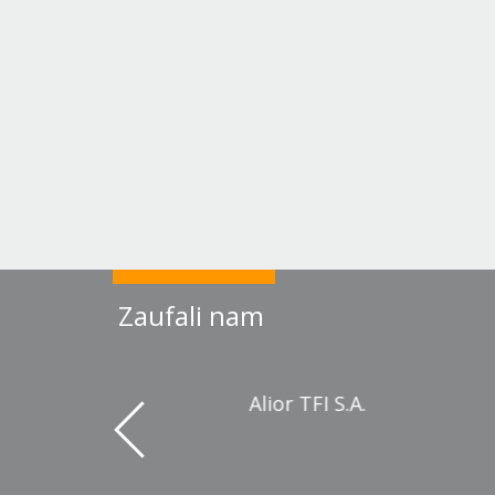
Zaufali nam
Alior TFI S.A.
Allegro sp. z o.o.