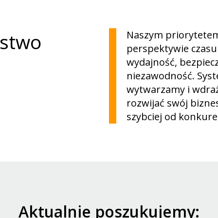
Naszym priorytetem 
ństwo
perspektywie czasu
wydajność, bezpiec
niezawodność. Syst
wytwarzamy i wdraż
rozwijać swój bizne
szybciej od konkuren
Aktualnie poszukujemy: